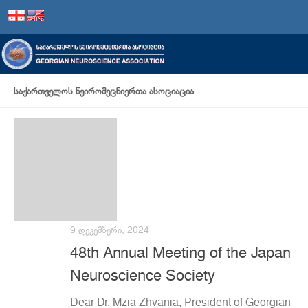
Skip to content
ᲡᲐᲥᲐᲠᲗᲕᲔᲚᲝᲡ ᲜᲔᲘᲠᲝᲛᲔᲪᲜᲘᲔᲠᲗᲐ ᲐᲡᲝᲪᲘᲐᲪᲘᲐ
9 ᲓᲔᲙᲔᲛᲑᲔᲠᲘ, 2024
48th Annual Meeting of the Japan
Neuroscience Society
Dear Dr. Mzia Zhvania, President of Georgian