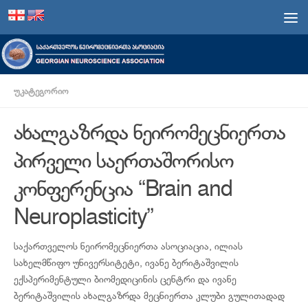
Skip to content
ᲣᲙᲐᲢᲔᲒᲝᲠᲘᲝ
ახალგაზრდა ნეირომეცნიერთა
პირველი საერთაშორისო
კონფერენცია “Brain and
Neuroplasticity”
საქართველოს ნეირომეცნიერთა ასოციაცია, ილიას
სახელმწიფო უნივერსიტეტი, ივანე ბერიტაშვილის
ექსპერიმენტული ბიომედიცინის ცენტრი და ივანე
ბერიტაშვილის ახალგაზრდა მეცნიერთა კლუბი გულითადად