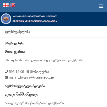
Skip to content
ᲮᲔᲚᲛᲫᲦᲕᲐᲜᲔᲚᲝᲑᲐ
ᲞᲠᲔᲖᲘᲓᲔᲜᲢᲘ
მზია ჟვანია
პროფესორი, ბიოლოგიის მეცნიერებათა დოქტორი
595 15 05 15 (მობილური)
mzia_zhvania@iliauni.edu.ge
ᲐᲦᲛᲐᲡᲠᲣᲚᲔᲑᲔᲚᲘ ᲛᲓᲘᲕᲐᲜᲘ
ლალი შანშიაშვილი
ბიოლოგიურ მეცნიერებათა დოქტორი