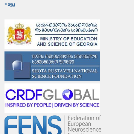
« დეკ